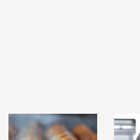
1
ק
י
ל
ו
ג
ר
ם