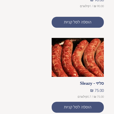
/
1קילוגרם
9
0
הוספה לסל קניות
.
0
0
₪
ל
-
1
ק
י
ל
ו
ג
ר
תצוגה מהירה
ם
סליזי - Sleazy
מחיר
/
0.7קילוגרם
7
הוספה לסל קניות
5
.