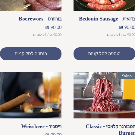
תצוגה מהירה
תצוגה מהירה
דואית - Bedouin Sausage
בורוורס - Boerewors
חיר
מחיר
/
1קילוגרם
/
1קילוגרם
9
0
הוספה לסל קניות
הוספה לסל קניות
.
0
0
Paleo
₪
ל
-
1
ק
י
ל
ו
ג
ר
תצוגה מהירה
תצוגה מהירה
ם
המבורגר קלאסי - Classic
וייסביר - Weissbeer
Burge
מחיר