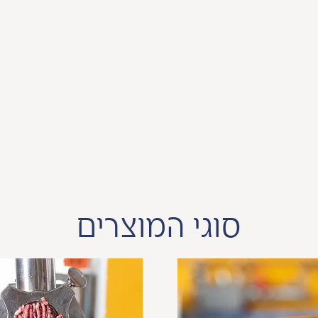
1
ק
י
ל
ו
ג
ר
ם
סוגי המוצרים