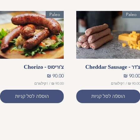
0
0
Paleo
Paleo
₪
ל
-
1
ק
י
ל
ו
ג
תצוגה מהירה
תצוגה מהירה
'דר - Cheddar Sausage
צ'וריסוס - Chorizo
ר
ם
חיר
מחיר
/
1קילוגרם
/
1קילוגרם
9
הוספה לסל קניות
הוספה לסל קניות
0
.
0
0
₪
ל
-