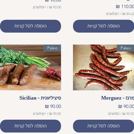
חיר
/
1קילוגרם
/
1קילוגרם
9
0
הוספה לסל קניות
הוספה לסל קניות
.
0
0
Paleo
Paleo
₪
ל
-
1
ק
י
ל
ו
ג
ר
תצוגה מהירה
תצוגה מהירה
ם
רגז - Merguez
סיציליאנית - Sicilian
חיר
מחיר
/
980גרם
/
1קילוגרם
9
הוספה לסל קניות
הוספה לסל קניות
0
.