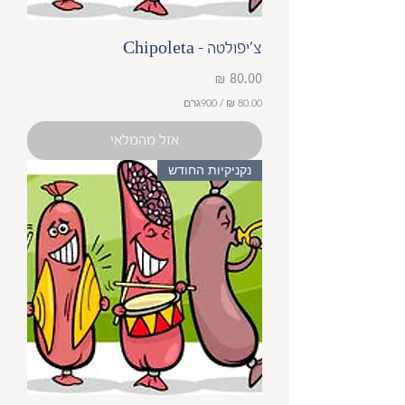
צ׳יפולטה - Chipoleta
מחיר
/
900גרם
8
אזל מהמלאי
0
.
נקניקיות החודש
0
0
₪
ל
-
9
0
0
ג
ר
ם