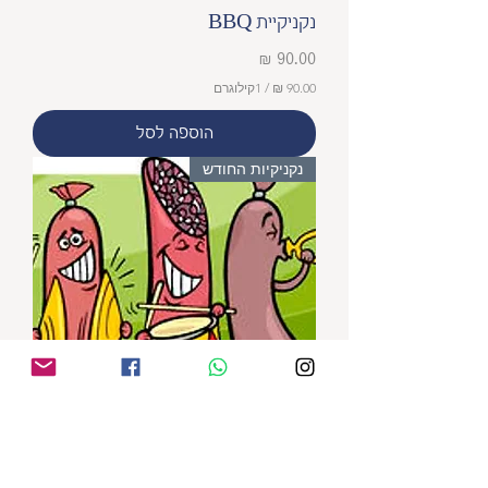
נקניקיית BBQ
מחיר
/
1קילוגרם
9
הוספה לסל
0
.
נקניקיות החודש
0
0
₪
ל
-
1
ק
י
ל
ו
ג
ר
ם
וילוורסט - Vealwurst