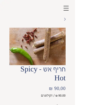
חריף אש - Spicy
Hot
מחיר
/
1קילוגרם
‏90.00 ‏₪