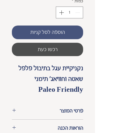
לכל
כמות
*
1
Kilogram
הוספה לסל קניות
רכשו כעת
נקניקיית עגל בתיבול פלפל 
שאטה וחוויאג' תימני
Paleo Friendly
פרטי המוצר
8 יחידות בחבילה.
הוראות הכנה
מידע על אלרגנים
: 
עלול 