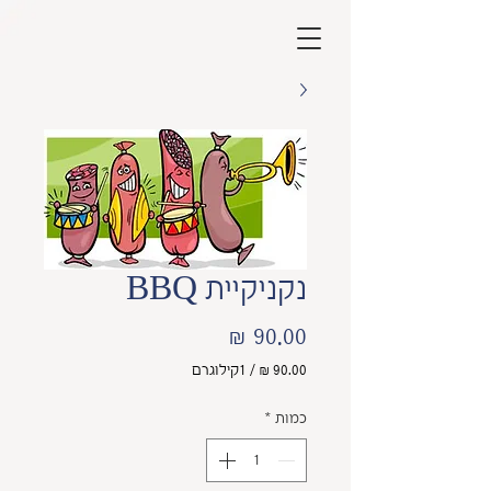
נקניקיית BBQ
מחיר
/
1קילוגרם
‏90.00 ‏₪
לכל
כמות
*
1
Kilogram