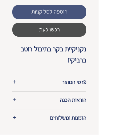
הוספה לסל קניות
רכשו כעת
נקניקיית בקר בתיבול רוטב 
ברביקיו
פרטי המוצר
8 יחידות בחבילה.
הוראות הכנה
מידע על אלרגנים
: 
עלול 
מומלץ להעביר למקרר להפשרה 
להכיל
 עקבות אגוזים, בוטנים, 
הזמנות ומשלוחים
כ-24 שעות לפני השימוש.
שקדים, שומשום, סויה, סלרי, חרדל 
מינימום הזמנה 3 ק"ג.
וקוקוס.